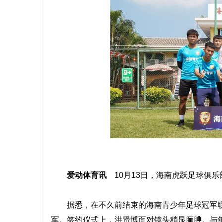
爱动体育讯
10月13日，海南虎跃足球俱
据悉，在不久前结束的海南青少年足球冠军联赛
军。签约仪式上，洪贤博面对镜头稍显腼腆。与