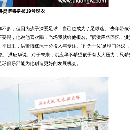
洪贤博
将身披19号球衣
多，但因为孩子深爱足球，自己也成为了足球迷。“去年带孩
不要踢，他说他喜欢踢，当场我就给他报名。”据洪应华回忆，洪
平日里，洪贤博练球十分投入与专注。“作为一位‘足球门外汉’
磨。”洪应华说。对于未来，洪应华不希望孩子有太大压力，只希
足球俱乐部能为他创造更好的发展机会。