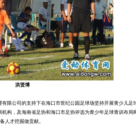
洪贤博
有限公司的支持下在海口市世纪公园足球场坚持开展青少儿足
训机构，及海南省足协和海口市足协评选为青少年足球青训布局
后备人才挖掘做贡献。