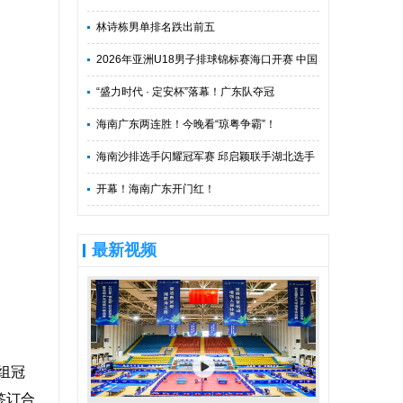
林诗栋男单排名跌出前五
2026年亚洲U18男子排球锦标赛海口开赛 中国
队冲击世锦赛门票
“盛力时代 · 定安杯”落幕！广东队夺冠
海南广东两连胜！今晚看“琼粤争霸”！
海南沙排选手闪耀冠军赛 邱启颖联手湖北选手
夺金
开幕！海南广东开门红！
最新视频
组冠
签订合