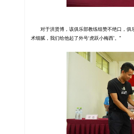
对于洪贤博，该俱乐部教练组赞不绝口，俱乐部
术细腻，我们给他起了外号‘虎跃小梅西’。”