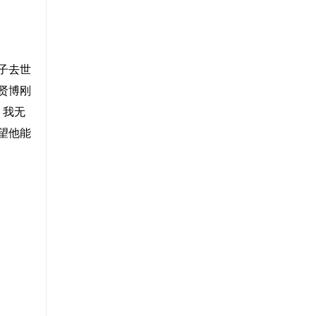
子去世
贤博刚
，我无
望他能