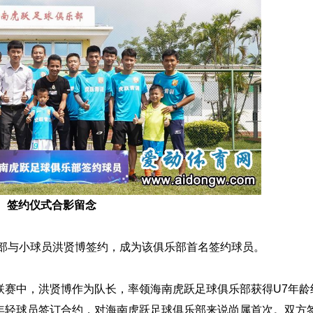
签约仪式合影留念
乐部与小球员洪贤博签约，成为该俱乐部首名签约球员。
中，洪贤博作为队长，率领海南虎跃足球俱乐部获得U7年龄
年轻球员签订合约，对海南虎跃足球俱乐部来说尚属首次。双方