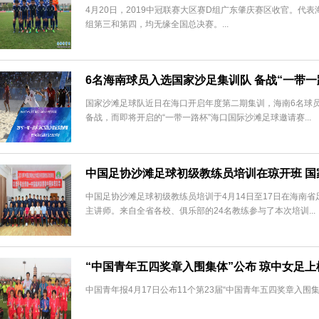
4月20日，2019中冠联赛大区赛D组广东肇庆赛区收官。代
组第三和第四，均无缘全国总决赛。...
6名海南球员入选国家沙足集训队 备战“一带
国家沙滩足球队近日在海口开启年度第二期集训，海南6名球
备战，而即将开启的“一带一路杯”海口国际沙滩足球邀请赛...
中国足协沙滩足球初级教练员培训在琼开班 
中国足协沙滩足球初级教练员培训于4月14日至17日在海南
主讲师。来自全省各校、俱乐部的24名教练参与了本次培训...
“中国青年五四奖章入围集体”公布 琼中女足上
中国青年报4月17日公布11个第23届“中国青年五四奖章入围集