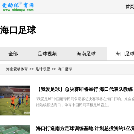
首页
海口足球
全部
足球视频
海南足球
海口足
海南爱动体育
>>
足球联盟
>> 海口足球
【我爱足球】总决赛即将举行 海口代表队教练
“我爱足球”中国足球民间争霸赛总决赛即将在海口打响。来自
始陆续抵达海口，争夺中国民间草根足球霸主。 ...
海口打造南方足球训练基地 计划总投资约1亿