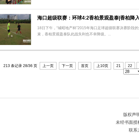
海口超级联赛：环球4:2香柏景观盈泰|香柏降
18日下午，“城昭地产杯”2015年海口足球超级联赛决赛阶段
束，香柏景观盈泰队此战失利也不幸降级。...
213 条记录 28/36 页
上一页
下一页
首页
上10页
21
22
版权声
未经书面授
联系方